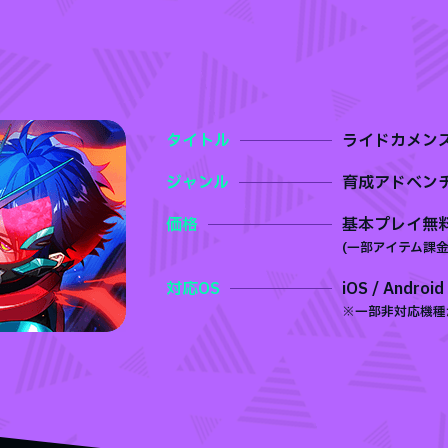
タイトル
ライドカメン
ジャンル
育成アドベン
価格
基本プレイ無
(⼀部アイテム課金
対応OS
iOS / Android
※一部非対応機種