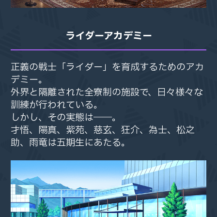
ライダーアカデミー
正義の戦士「ライダー」を育成するための
正義の戦士「ライダー」を育成するための
アカ
アカ
デミー。
デミー。
外界と隔離された全寮制の施設で、
外界と隔離された全寮制の施設で、
日々様々な
日々様々な
訓練が行われている。
訓練が行われている。
しかし、その実態は――。
しかし、その実態は――。
才悟、陽真、紫苑、慈玄、狂介、為士、松之
才悟、陽真、紫苑、慈玄、狂介、為士、松之
助、
助、
雨竜は五期生にあたる。
雨竜は五期生にあたる。