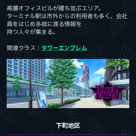
高層オフィスビルが建ち並ぶエリア。
高層オフィスビルが建ち並ぶエリア。
ターミナル駅は市外からの利用者も多く、
ターミナル駅は市外からの利用者も多く、
会社
会社
員をはじめ多岐に渡る情報を
員をはじめ多岐に渡る情報を
持つ人々が集まる。
持つ人々が集まる。
関連クラス：
関連クラス：
タワーエンブレム
タワーエンブレム
下町地区