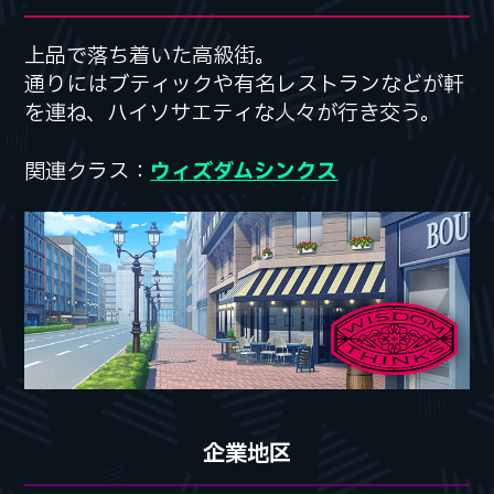
上品で落ち着いた高級街。
上品で落ち着いた高級街。
通りにはブティックや有名レストランなどが
通りにはブティックや有名レストランなどが
軒
軒
を連ね、ハイソサエティな人々が行き交う。
を連ね、ハイソサエティな人々が行き交う。
関連クラス：
関連クラス：
ウィズダムシンクス
ウィズダムシンクス
企業地区