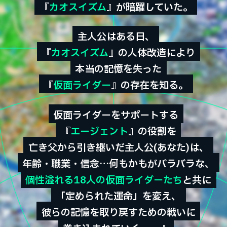
『
『
カオスイズム
カオスイズム
』が暗躍していた。
』が暗躍していた。
主人公はある日、
主人公はある日、
『
『
カオスイズム
カオスイズム
』の人体改造により
』の人体改造により
本当の記憶を失った
本当の記憶を失った
『
『
仮面ライダー
仮面ライダー
』の存在を知る。
』の存在を知る。
仮面ライダーをサポートする
仮面ライダーをサポートする
『
『
エージェント
エージェント
』の役割を
』の役割を
亡き父から引き継いだ主人公(あなた)は、
亡き父から引き継いだ主人公(あなた)は、
年齢・職業・信念…何もかもがバラバラな、
年齢・職業・信念…何もかもがバラバラな、
個性溢れる18人の仮面ライダーたち
個性溢れる18人の仮面ライダーたち
と共に
と共に
「定められた運命」を変え、
「定められた運命」を変え、
彼らの記憶を取り戻すための戦いに
彼らの記憶を取り戻すための戦いに