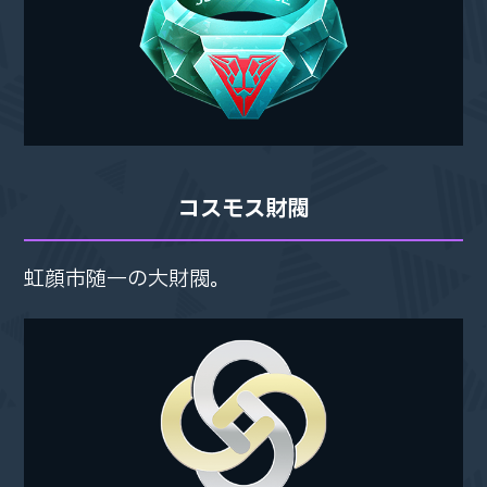
コスモス財閥
虹顔市随一の大財閥。
虹顔市随一の大財閥。