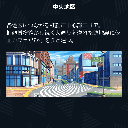
中央地区
各地区につながる虹顔市中心部エリア。
各地区につながる虹顔市中心部エリア。
虹顔博物館から続く大通りを逸れた路地裏に
虹顔博物館から続く大通りを逸れた路地裏に
仮
仮
面カフェがひっそりと建つ。
面カフェがひっそりと建つ。