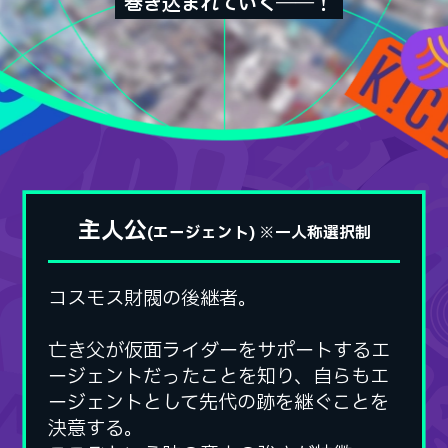
巻き込まれていく――！
巻き込まれていく――！
主人公
(エージェント) ※一人称選択制
コスモス財閥の後継者。
コスモス財閥の後継者。
亡き父が仮面ライダーをサポートするエ
亡き父が仮面ライダーをサポートするエ
ージェントだったことを知り、自らもエ
ージェントだったことを知り、自らもエ
ージェントとして先代の跡を継ぐことを
ージェントとして先代の跡を継ぐことを
決意する。
決意する。