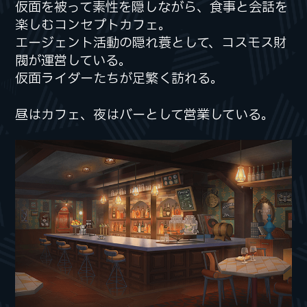
仮面を被って素性を隠しながら、
仮面を被って素性を隠しながら、
食事と会話を
食事と会話を
楽しむコンセプトカフェ。
楽しむコンセプトカフェ。
エージェント活動の隠れ蓑として、
エージェント活動の隠れ蓑として、
コスモス財
コスモス財
閥が運営している。
閥が運営している。
仮面ライダーたちが足繁く訪れる。
仮面ライダーたちが足繁く訪れる。
昼はカフェ、夜はバーとして営業している。
昼はカフェ、夜はバーとして営業している。