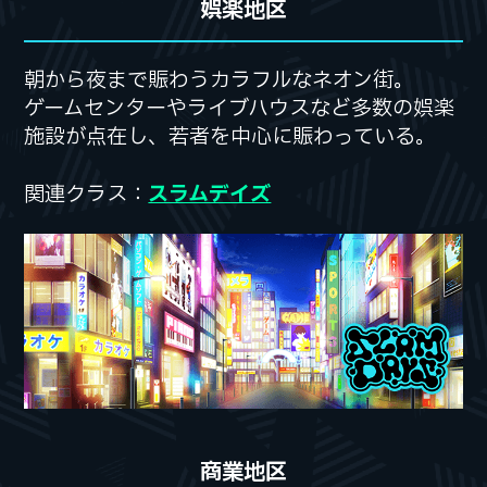
娯楽地区
朝から夜まで賑わうカラフルなネオン街。
朝から夜まで賑わうカラフルなネオン街。
ゲームセンターやライブハウスなど
ゲームセンターやライブハウスなど
多数の娯楽
多数の娯楽
施設が点在し、
施設が点在し、
若者を中心に賑わっている。
若者を中心に賑わっている。
関連クラス：
関連クラス：
スラムデイズ
スラムデイズ
商業地区