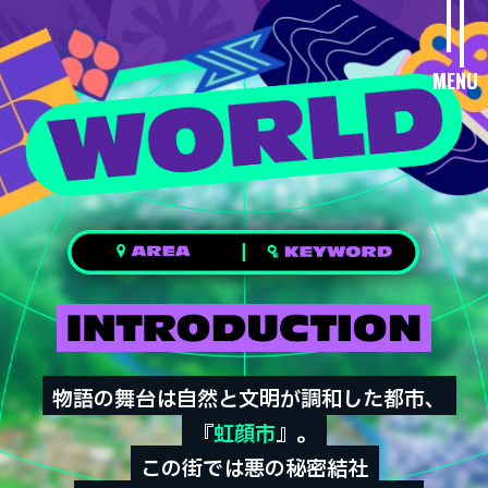
MENU
物語の舞台は自然と文明が調和した都市、
物語の舞台は自然と文明が調和した都市、
『
『
虹顔市
虹顔市
』。
』。
この街では悪の秘密結社
この街では悪の秘密結社